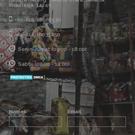
Indonesia. 14240
+62-818-08986530
+62-814-10035250
Senin-Jumat (09:00 - 18:00)
Sabtu (09:00 - 14:00)
Names
Email