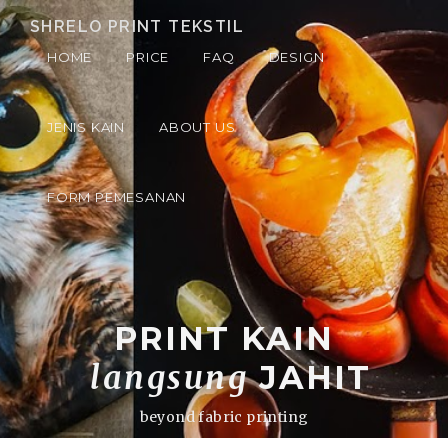
SHRELO PRINT TEKSTIL
HOME
PRICE
FAQ
DESIGN
JENIS KAIN
ABOUT US
FORM PEMESANAN
PRINT KAIN
langsung
JAHIT
beyond fabric printing