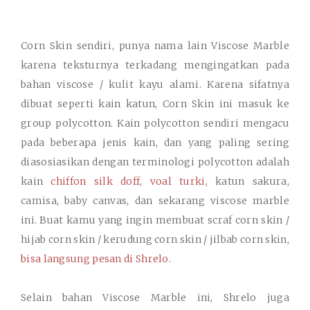
Corn Skin sendiri, punya nama lain Viscose Marble
karena teksturnya terkadang mengingatkan pada
bahan viscose / kulit kayu alami. Karena sifatnya
dibuat seperti kain katun, Corn Skin ini masuk ke
group
polycotton
. Kain polycotton sendiri mengacu
pada beberapa jenis kain, dan yang paling sering
diasosiasikan dengan terminologi
polycotton
adalah
kain
chiffon silk doff
,
voal turki
, katun sakura,
camisa, baby canvas, dan sekarang
viscose marble
ini. Buat kamu yang ingin membuat scraf corn skin /
hijab corn skin / kerudung corn skin / jilbab corn skin,
bisa langsung pesan di Shrelo
.
Selain bahan Viscose Marble ini, Shrelo juga