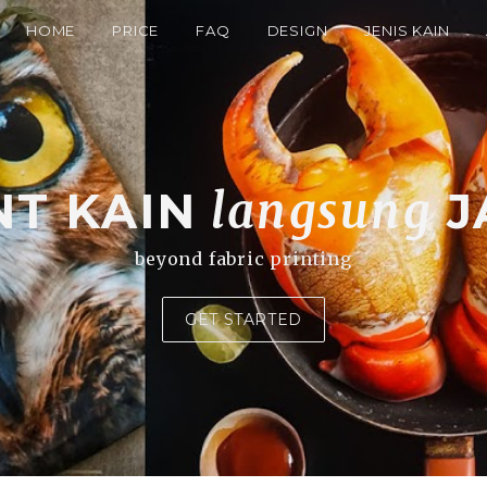
HOME
PRICE
FAQ
DESIGN
JENIS KAIN
NT KAIN
langsung
J
beyond fabric printing
GET STARTED