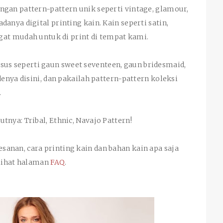
ngan pattern-pattern unik seperti vintage, glamour,
danya digital printing kain. Kain seperti satin,
angat mudah untuk di print di tempat kami.
s seperti gaun sweet seventeen, gaun bridesmaid,
denya disini, dan pakailah pattern-pattern koleksi
.
tnya: Tribal, Ethnic, Navajo Pattern!
anan, cara printing kain dan bahan kain apa saja
 lihat halaman
FAQ
.