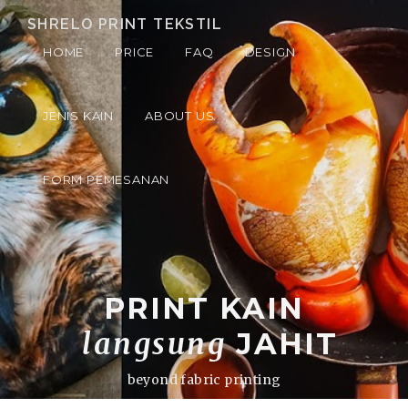
SHRELO PRINT TEKSTIL
HOME
PRICE
FAQ
DESIGN
JENIS KAIN
ABOUT US
FORM PEMESANAN
PRINT KAIN
langsung
JAHIT
beyond fabric printing