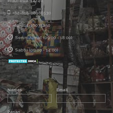
Indonesia. 14240
+62-818-08986530
+62-814-10035250
Senin-Jumat (09:00 - 18:00)
Sabtu (09:00 - 14:00)
Names
Email
Pesan