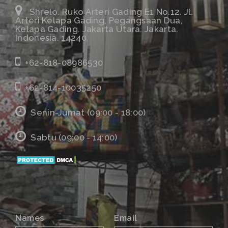
Shrelo. Ruko Arteri Gading E1 No.12. Jl.
Arteri Kelapa Gading, Pegangsaan Dua,
Kelapa Gading. Jakarta Utara. Jakarta.
Indonesia. 14240
+62-818-08986530
+62-814-10035250
Senin-Jumat (09:00 - 18:00)
Sabtu (09:00 - 14:00)
Names
Email