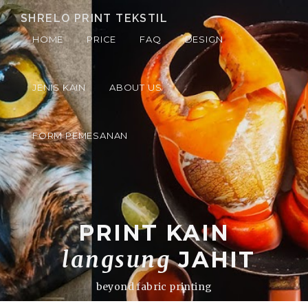
SHRELO PRINT TEKSTIL
HOME
PRICE
FAQ
DESIGN
JENIS KAIN
ABOUT US
FORM PEMESANAN
PRINT KAIN
langsung
JAHIT
beyond fabric printing