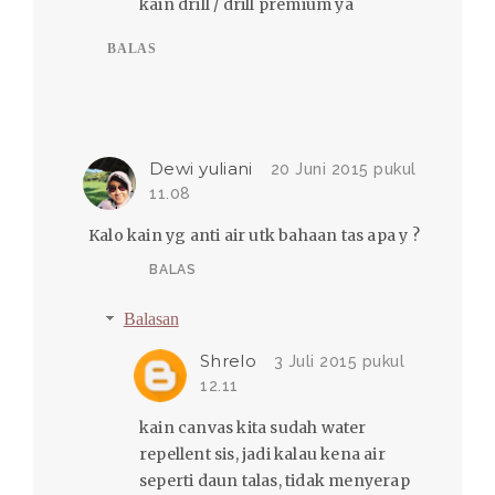
kain drill / drill premium ya
BALAS
Dewi yuliani
20 Juni 2015 pukul
11.08
Kalo kain yg anti air utk bahaan tas apa y ?
BALAS
Balasan
Shrelo
3 Juli 2015 pukul
12.11
kain canvas kita sudah water
repellent sis, jadi kalau kena air
seperti daun talas, tidak menyerap