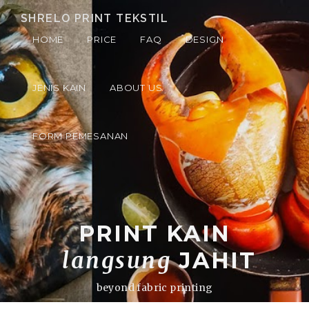
SHRELO PRINT TEKSTIL
HOME
PRICE
FAQ
DESIGN
JENIS KAIN
ABOUT US
FORM PEMESANAN
PRINT KAIN
langsung
JAHIT
beyond fabric printing